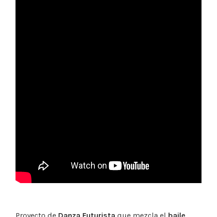
Proyecto de
Danza Futurista
que mezcla el
baile