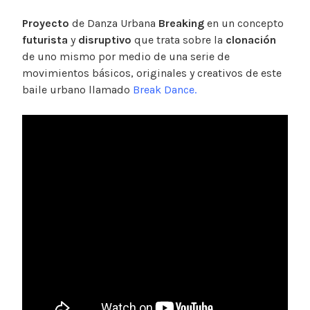
Proyecto
de Danza Urbana
Breaking
en un concepto
futurista
y
disruptivo
que trata sobre la
clonación
de uno mismo por medio de una serie de
movimientos básicos, originales y creativos de este
baile urbano llamado
Break Dance.