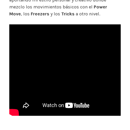
mezclo los movimientos básicos con el
Power
Move
, los
Freezers
y los
Tricks
a otro nivel.