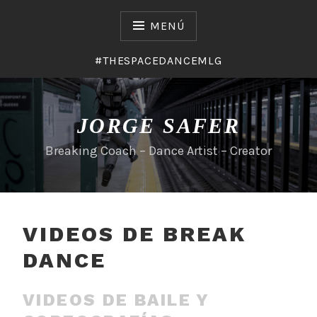
Saltar
al
MENÚ
contenido
#THESPACEDANCEMLG
JORGE SAFER
Breaking Coach – Dance Artist – Creator
VIDEOS DE BREAK
DANCE
VIDEOS DE BAILE Y